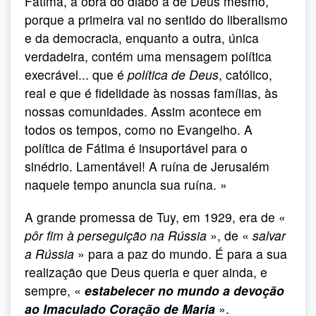
Fátima, a obra do diabo à de Deus mesmo,
porque a primeira vai no sentido do liberalismo
e da democracia, enquanto a outra, única
verdadeira, contém uma mensagem política
execrável... que é
política de Deus
, católico,
real e que é fidelidade às nossas famílias, às
nossas comunidades. Assim acontece em
todos os tempos, como no Evangelho. A
política de Fátima é insuportável para o
sinédrio. Lamentável! A ruína de Jerusalém
naquele tempo anuncia sua ruína. »
A grande promessa de Tuy, em 1929, era de «
pôr fim à perseguição na Rússia
», de «
salvar
a Rússia
» para a paz do mundo. É para a sua
realização que Deus queria e quer ainda, e
sempre, «
estabelecer no mundo a devoção
ao Imaculado Coração de Maria
».