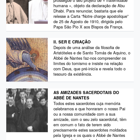
prossegue o seu projeto de « fraternidade
humana », objeto da declaração de Abu
Dhabi. Para renunciar, bastaria que ele
relesse a Carta “Notre charge apostolique”
de 25 de Agosto de 1910, dirigida pelo
Papa São Pio X aos Bispos da França.
II. SER E CRIAÇÃO
Depois de uma análise da filosofia de
Aristóteles e de Santo Tomás de Aquino, o
Abbé de Nantes faz-nos compreender os
limites do tomismo e insiste na relação
com Deus, que pré-inicía e revela todo o
tesouro da existência.
AS AMIZADES SACERDOTAIS DO
ABBÉ DE NANTES
Todos estes sacerdotes cuja memória
celebramos e que honraram o nosso Pai
ou a nossa comunidade com a sua
amizade, com o seu zelo sacerdotal, têm
em comum o fato de terem sido
precisamente estes sacerdotes moldados
pela Igreja e os quais o Abbé de Nantes